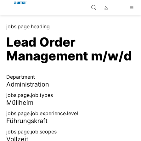
Site Search
jobs.page.heading
continent.global
Home
Lead Order
continent.europe
Home
Management m/w/d
Customer service
continent.asia-pacific
Home
Department
continent.america
Administration
Home
jobs.page.job.types
Müllheim
Home
jobs.page.job.experience.level
Führungskraft
Home
jobs.page.job.scopes
Vollzeit
Home