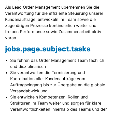
Als Lead Order Management übernehmen Sie die
Home
Verantwortung für die effiziente Steuerung unserer
Kundenaufträge, entwickeln Ihr Team sowie die
Home
zugehörigen Prozesse kontinuierlich weiter und
treiben Performance sowie Zusammenarbeit aktiv
Home
voran.
jobs.page.subject.tasks
Home
Sie führen das Order Management Team fachlich
Home
und disziplinarisch
Sie verantworten die Terminierung und
Home
Koordination aller Kundenaufträge vom
Auftragseingang bis zur Übergabe an die globale
Home
Versandabwicklung
Sie entwickeln Kompetenzen, Rollen und
首页
Strukturen im Team weiter und sorgen für klare
Verantwortlichkeiten innerhalb des Teams und der
Home