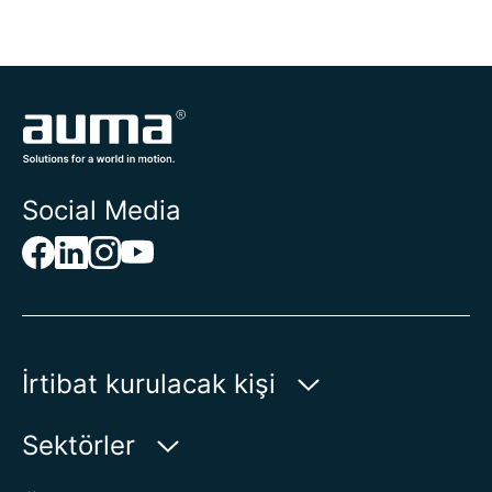
Social Media
İrtibat kurulacak kişi
AUMA Riester
Sektörler
GmbH & Co. KG