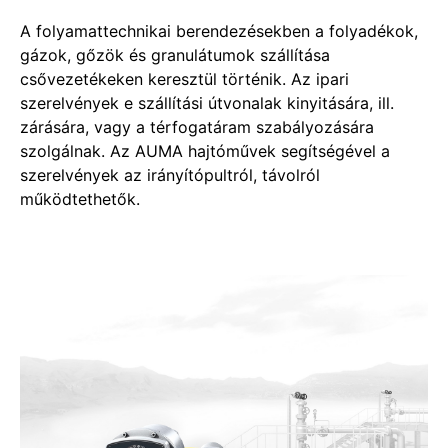
A folyamattechnikai berendezésekben a folyadékok,
gázok, gőzök és granulátumok szállítása
csővezetékeken keresztül történik. Az ipari
szerelvények e szállítási útvonalak kinyitására, ill.
zárására, vagy a térfogatáram szabályozására
szolgálnak. Az AUMA hajtóművek segítségével a
szerelvények az irányítópultról, távolról
működtethetők.