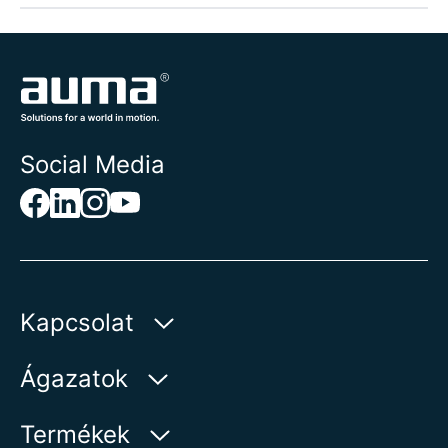
Social Media
Kapcsolat
AUMA Riester
Ágazatok
GmbH & Co. KG
Aumastr 1
Víz
Termékek