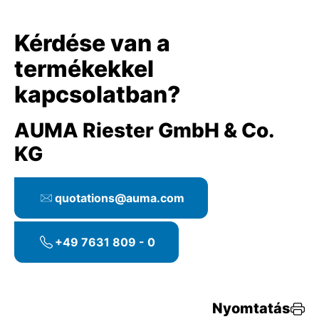
Kérdése van a
termékekkel
kapcsolatban?
AUMA Riester GmbH & Co.
KG
quotations@auma.com
+49 7631 809 - 0
Nyomtatás