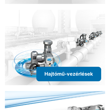
Hajtómű-vezérlések