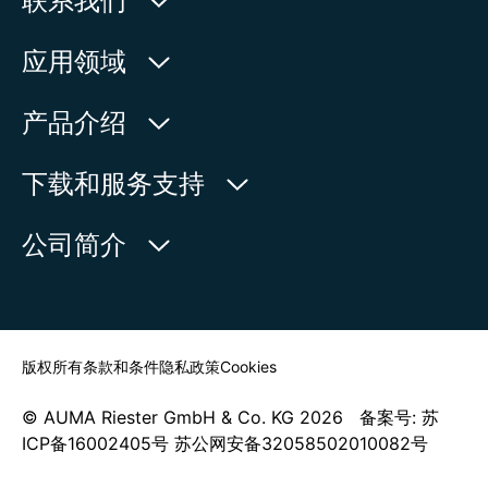
联系我们
欧玛执行器(中国)有限公司
应用领域
人民北路171号
水利
产品介绍
中国，江苏省，太仓市
石油天然气
215499
产品查询
下载和服务支持
电力
产品概览
在地图上查看
欧玛中国联系方式
公司简介
通用工业
电话:
+86 512 33026900
服务请求
造船
传真:
+86 512 33026910
新闻中心
查找联系人
邮箱:
mailbox@auma-china.com
联系表
版权所有
条款和条件
隐私政策
Cookies
© AUMA Riester GmbH & Co. KG 2026 备案号: 苏
ICP备16002405号 苏公网安备32058502010082号