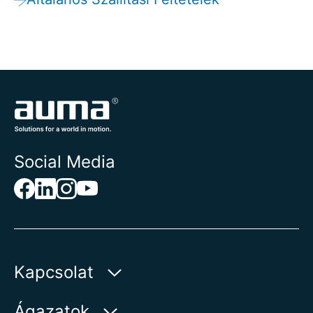
Social Media
Kapcsolat
AUMA Riester
Ágazatok