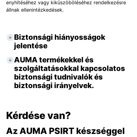
enyhítéséhez vagy kiküszöböléséhez rendelkezésre
állnak ellenintézkedések.
Biztonsági hiányosságok
jelentése
AUMA termékekkel és
A potenciális biztonsági hiányosságok
bejelentését mindenkor kifejezetten örömmel
szolgáltatásokkal kapcsolatos
vesszük – saját, közvetlen ügyfeleinktől
biztonsági tudnivalók és
csakúgy, mint például biztonsági
biztonsági irányelvek.
szakértőktől, tudósoktól, számítógépes
vészhelyzetekre reagáló csoportoktól (CERT),
Közzététel
hatóságoktól, ipari szövetségektől,
Az
AUMA termékekkel és szolgáltatásokkal
szállítóktól, berendezéstervezőktől vagy
Kérdése van?
kapcsolatos biztonsági tudnivalók
-üzemeltetőktől.
nyilvánosságra hozatala a nyilvánosan
Az AUMA PSIRT készséggel
Az AUMA PSIRT felé az erre a célra
hozzáférhető
CERT@VDE
platformon