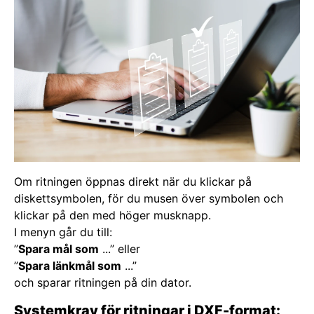
Om ritningen öppnas direkt när du klickar på
diskettsymbolen, för du musen över symbolen och
klickar på den med höger musknapp.
I menyn går du till:
”
Spara mål som
...” eller
”
Spara länkmål som
...”
och sparar ritningen på din dator.
Systemkrav för ritningar i DXF-format: