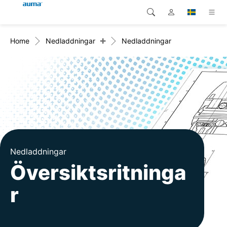
+
Home
Nedladdningar
Nedladdningar
Sök
Global
Produkter
Europa
Lösningar
Nedladdningar
Asien och Stillahavsområdet
Service
Nordamerika
Företag
Nedladdningar
Översiktsritninga
Kontakt
r