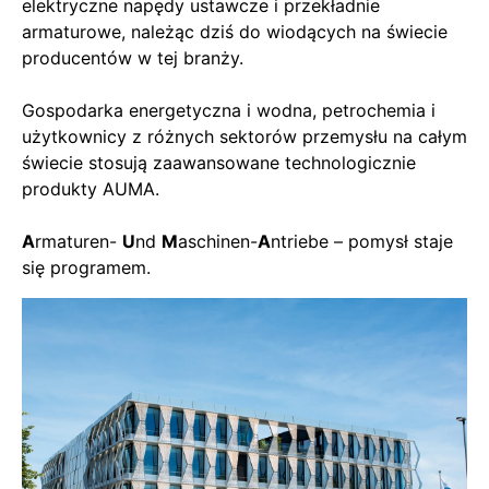
elektryczne napędy ustawcze i przekładnie
armaturowe, należąc dziś do wiodących na świecie
producentów w tej branży.
Gospodarka energetyczna i wodna, petrochemia i
użytkownicy z różnych sektorów przemysłu na całym
świecie stosują zaawansowane technologicznie
produkty AUMA.
A
rmaturen-
U
nd
M
aschinen-
A
ntriebe – pomysł staje
się programem.