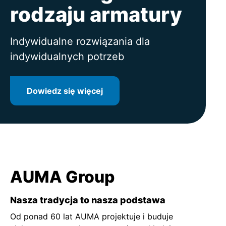
na naszych klientach
rodzaju armatury
napędów ustawczych
Dowiedz się więcej
Dowiedz się więcej
Indywidualne rozwiązania dla
Dowiedz się więcej
indywidualnych potrzeb
Dowiedz się więcej
AUMA Group
Nasza tradycja to nasza podstawa
Od ponad 60 lat AUMA projektuje i buduje