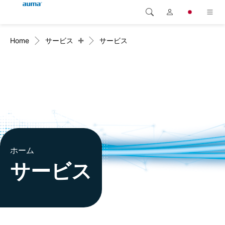
+
Home
サービス
サービス
検索
Global
製品
ヨーロッパ
ソリューション
ダウンロード
アジア・太平洋地域
サービス
北米
弊社概要
ホーム
サービス
連絡先