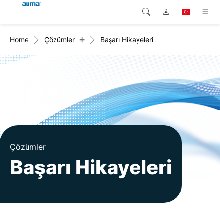
+
Home
Çözümler
Başarı Hikayeleri
Arama
Global
Ürünler
Avrupa
Çözümler
Downloads
Asya ve Pasifik
Servis
Kuzey Amerika
Şirketler
Çözümler
Başarı Hikayeleri
İrtibat kurulacak kişi