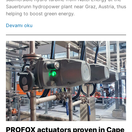
Sauerbrunn hydropower plant near Graz, Austria, thus
Fieldbus
helping to boost green energy.
Profinet
Devamı oku
Modbus TCP
GST düz dişli redüktör
PROFOX actuators proven in Cape