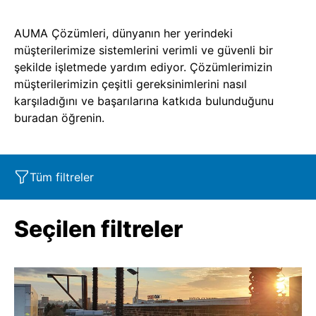
AUMA Çözümleri, dünyanın her yerindeki
müşterilerimize sistemlerini verimli ve güvenli bir
şekilde işletmede yardım ediyor. Çözümlerimizin
müşterilerimizin çeşitli gereksinimlerini nasıl
karşıladığını ve başarılarına katkıda bulunduğunu
buradan öğrenin.
Tüm filtreler
Pazar segmenti
Özellikler
Industry
Seçilen filtreler
Ürün
SIL
Marine
Corrosion protection
Oil & Gas
Service - Retrofit
Power
SAR
Explosion protection
WaterSu