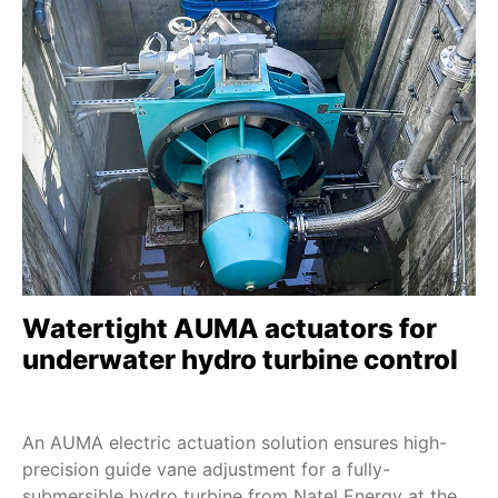
D 1 - D 100
SDMEx
SDLEx
SDQEx
SEVEN - 2SA7
SEVEN HiMod - 2SA78
ECOTRON
PROFITRON
HiMod
Watertight AUMA actuators for
TIGRON-M
underwater hydro turbine control
SBE 20 - SBE 250
DS 10 - DS 200
An AUMA electric actuation solution ensures high-
FQM/FQMEx
precision guide vane adjustment for a fully-
HART
submersible hydro turbine from Natel Energy at the