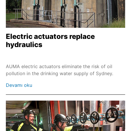
Ayak ve kollu kısmi turlu redüktörler ile
kombinasyonlar
Sa ve GST
Profinet
Electric actuators replace
hydraulics
EtherNet/IP
Modbus TCP
Çift yalıtımlı çerçeve
AUMA electric actuators eliminate the risk of oil
pollution in the drinking water supply of Sydney.
Duvar askıları & Kablo setleri
Koridor sütunları
Devamı oku
Vidalayıcı acil durum işletimi
El çarkı mili uzatması
Uzaktan değiştirme için zincirli çark
Redüktör için zincirli çark