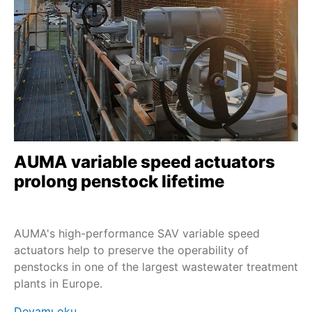
SAV
Service - Field services
Nuclear
SA ve LE
Service - Maintenance
PROFOX-M
Extreme temperatures
SA ve GHT
Sustainability
SA ve GK
Service - all services
SAR-UW
Profinet
SAEx
AUMA variable speed actuators
Profibus DP
SAVEx
prolong penstock lifetime
SV+MEC
SVC/SVCR
AUMA's high-performance SAV variable speed
SVM/SVMR
actuators help to preserve the operability of
penstocks in one of the largest wastewater treatment
TIGRON-M
plants in Europe.
FQM/FQMEx
Devamı oku