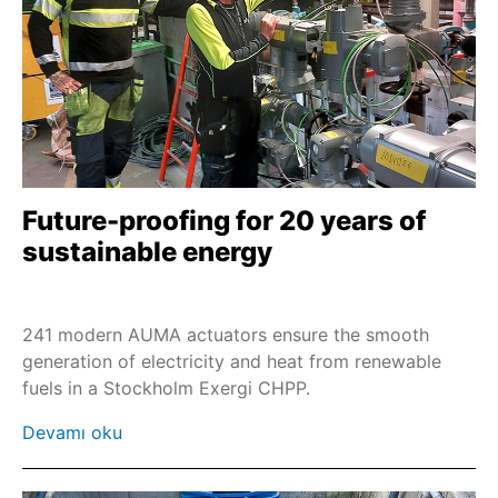
SEVEN - 2SQ7
2SP7
M7636./M7637.
M76348
Uzaktan kumanda RSTX 100
2SL7
Future-proofing for 20 years of
LE
sustainable energy
SAI/SARI
SAN/SARN
241 modern AUMA actuators ensure the smooth
PROFOX-L
generation of electricity and heat from renewable
fuels in a Stockholm Exergi CHPP.
SBA 06 - SBA 200
ES 05 / ES 06
Devamı oku
NR 2.1 / NR 2.2 / NR 2.3