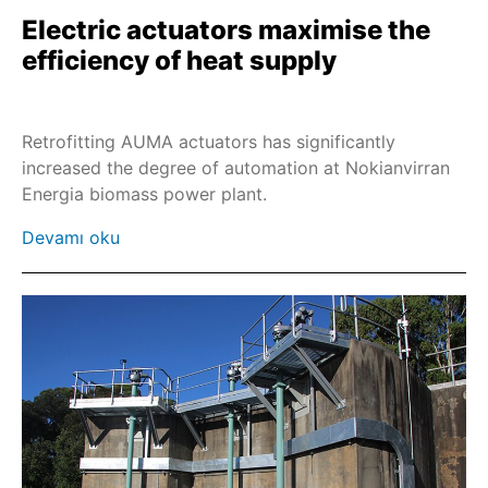
Electric actuators maximise the
SAREx
efficiency of heat supply
SARV
SA-UW
Retrofitting AUMA actuators has significantly
SDL/SDG
increased the degree of automation at Nokianvirran
SARVEx
Energia biomass power plant.
PROFOX-MX
Devamı oku
PROFOX-QX
SQR
SQREx
SQRV
SQRVEx
SEVEN
Endüstriyel Ethernet