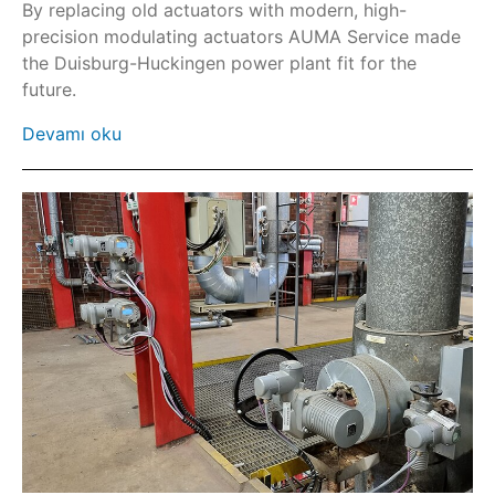
GHE kısmi turlu redüktör
By replacing old actuators with modern, high-
precision modulating actuators AUMA Service made
GS kısmi turlu redüktör
the Duisburg-Huckingen power plant fit for the
HART
future.
Fieldbus
Devamı oku
SIMA²
AC
AC-SIL/ACExC-SIL
ACExC
AM
AMExC
Koruyucu kapaklar ve kapatma kitleri
Güneş kanopisi
Tutucu çerçeve
SA