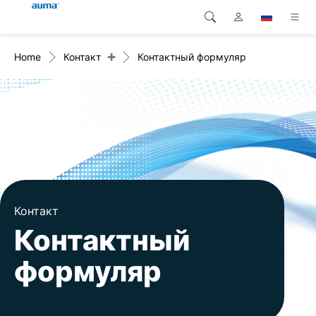
+
Home
Контакт
Контактный формуляр
Поиск
Global
Продукция
Европа
Решения
Загрузки
Азия и Тихий океан
Сервисная служба
Северная Америка
Предприятие
Контакт
Контактный
Контакт
формуляр