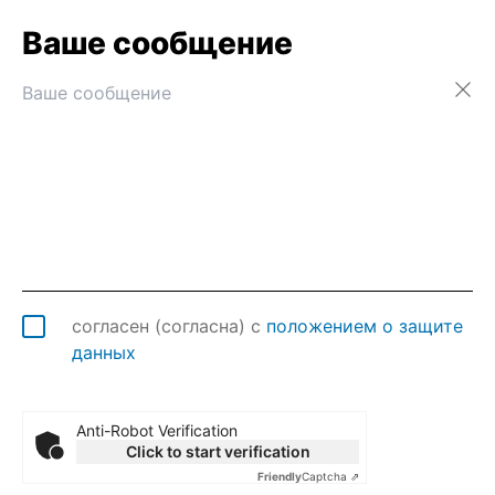
Ваше сообщение
Австралия
Австрия
Азербайджан
Аландские о-ва
Албания
Алжир
Американское Самоа
Ангилья
Ангола
Андорра
Антарктида
согласен (согласна) с
положением о защите
Антигуа и Барбуда
данных
Аргентина
Армения
Аруба
Anti-Robot Verification
Click to start verification
Афганистан
Friendly
Captcha ⇗
Багамы