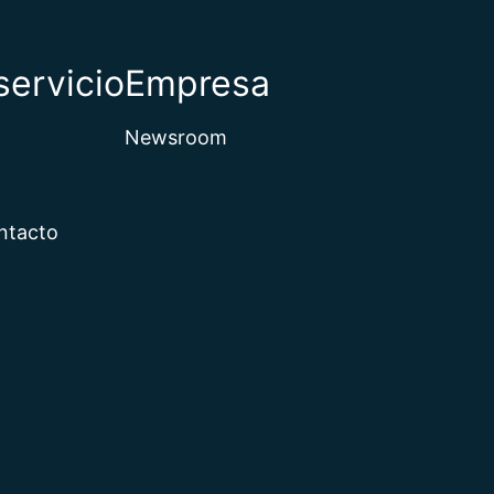
de
servicio
Empresa
Newsroom
erlandés
ntacto
l Vaticano
 Norte
 Sur