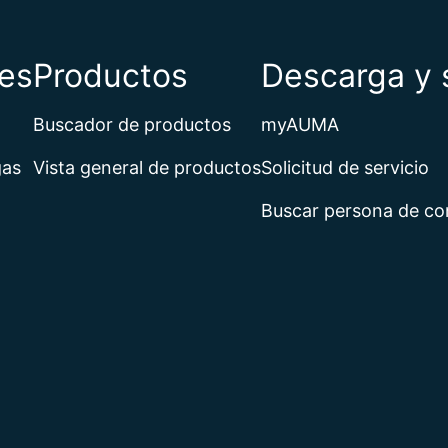
Bután
Cabo Ver
es
Productos
Descarga y 
Camboya
Camerún
Canadá
Buscador de productos
myAUMA
Caribe ne
Catar
gas
Vista general de productos
Solicitud de servicio
Chad
Buscar persona de co
Chequia
Chile
China
Chipre
Ciudad de
Colombia
Comoras
Congo
Corea del
Corea del