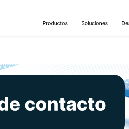
Productos
Soluciones
De
ish
sch
 de contacto