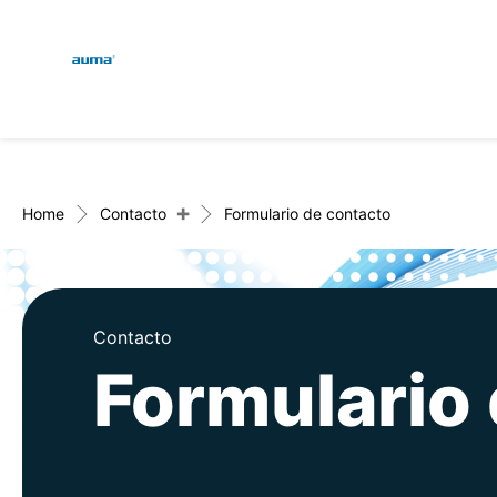
Global
Engl
Búsqueda
Deut
Europa
+
Home
Contacto
Formulario de contacto
Asia y Pacífico
Contacto
Formulario
Norteamérica