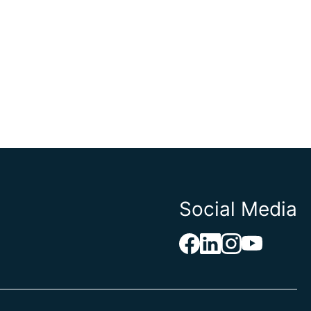
án
s
a
Social Media
Herzegovina
aso