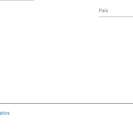
País
Afganistá
Albania
Alemania
Andorra
Angola
Anguila
Antártida
Antigua y
Arabia Sa
Argelia
Argentina
atos
Armenia
Aruba
Australia