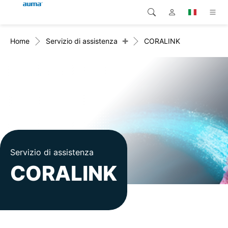
+
Home
Servizio di assistenza
CORALINK
Ricerca
Global
Prodotti
Europa
Soluzioni
Downloads
Asia e Pacifico
Servizio di assistenza
Nord America
Impresa
Servizio di assistenza
CORALINK
Contatto