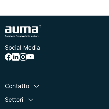
Social Media
Contatto
AUMA Riester
Settori
GmbH & Co. KG