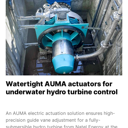
D 1 - D 100
SDMEx
SDLEx
SDQEx
SEVEN - 2SA7
SEVEN HiMod - 2SA78
ECOTRON
PROFITRON
HiMod
Watertight AUMA actuators for
TIGRON-M
underwater hydro turbine control
SBE 20 - SBE 250
DS 10 - DS 200
An AUMA electric actuation solution ensures high-
FQM/FQMEx
precision guide vane adjustment for a fully-
HART
submersible hydro turbine from Natel Energy at the