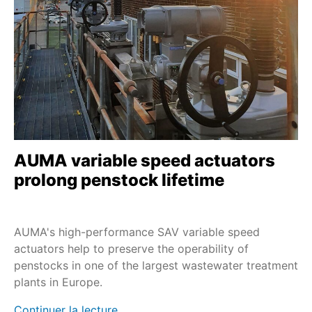
SAV
Service - Field services
Nuclear
SA et LE
Service - Maintenance
PROFOX-M
Extreme temperatures
SA et GHT
Sustainability
SA et GK
Service - all services
SAR-UW
Profinet
SAEx
AUMA variable speed actuators
Profibus DP
SAVEx
prolong penstock lifetime
SV+MEC
SVC/SVCR
AUMA's high-performance SAV variable speed
SVM/SVMR
actuators help to preserve the operability of
penstocks in one of the largest wastewater treatment
TIGRON-M
plants in Europe.
FQM/FQMEx
Continuer la lecture