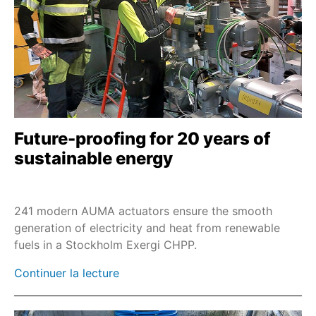
SEVEN - 2SQ7
2SP7
M7636./M7637.
M76348
Télécommande RSTX 100
2SL7
Future-proofing for 20 years of
LE
sustainable energy
SAI/SARI
SAN/SARN
241 modern AUMA actuators ensure the smooth
PROFOX-L
generation of electricity and heat from renewable
fuels in a Stockholm Exergi CHPP.
SBA 06 - SBA 200
ES 05 / ES 06
Continuer la lecture
NR 2.1 / NR 2.2 / NR 2.3