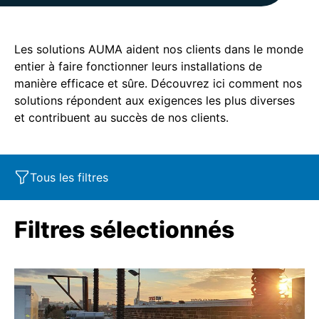
Les solutions AUMA aident nos clients dans le monde
entier à faire fonctionner leurs installations de
manière efficace et sûre. Découvrez ici comment nos
solutions répondent aux exigences les plus diverses
et contribuent au succès de nos clients.
Tous les filtres
Segment de marché
Caractéristiques
Industry
Filtres sélectionnés
Produit
SIL
Marine
Corrosion protection
Oil & Gas
Service - Retrofit
Power
SAR
Explosion protection
Water