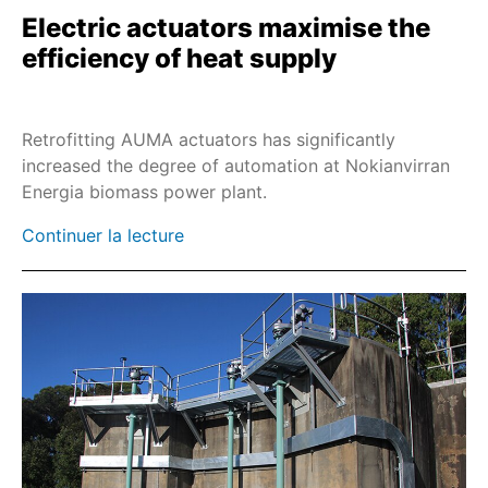
Electric actuators maximise the
SAREx
efficiency of heat supply
SARV
SA-UW
Retrofitting AUMA actuators has significantly
SDL/SDG
increased the degree of automation at Nokianvirran
SARVEx
Energia biomass power plant.
PROFOX-MX
Continuer la lecture
PROFOX-QX
SQR
SQREx
SQRV
SQRVEx
SEVEN
Ethernet industriel