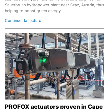
Sauerbrunn hydropower plant near Graz, Austria, thus
Bus de terrain
helping to boost green energy.
Profinet
Continuer la lecture
Modbus TCP
GSI
GSTI
PROFOX actuators proven in Cape