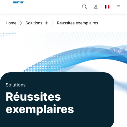
+
Home
Solutions
Réussites exemplaires
Recherche
Global
Produits
Europe
Solutions
Téléchargements
Asie et Océanie
SAV support
Amérique du Nord
Entreprise
Solutions
Réussites
Contact
exemplaires