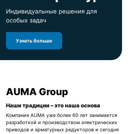
Индивидуальные решения для
Специалист по электроприводам
Консультации и сервисное
Узнать больше
особых задач
обслуживание в течение всего
жизненного цикла оборудования
Узнать больше
Узнать больше
Узнать больше
AUMA Group
Наши традиции – это наша основа
Компания AUMA уже более 60 лет занимается
разработкой и производством электрических
приводов и арматурных редукторов и сегодня