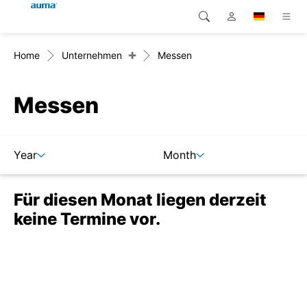
+
Home
Unternehmen
Messen
Suche
Global
Produkte
Europa
Lösungen
Messen
Downloads
Asien und Pazifik
Year
Month
Service
Nordamerika
Für diesen Monat liegen derzeit
Karriere
keine Termine vor.
Unternehmen
Kontakt