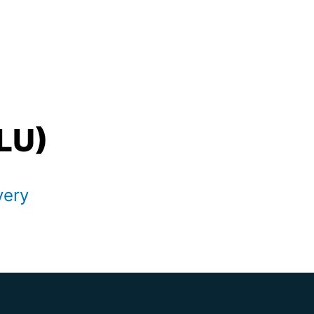
LU)
very