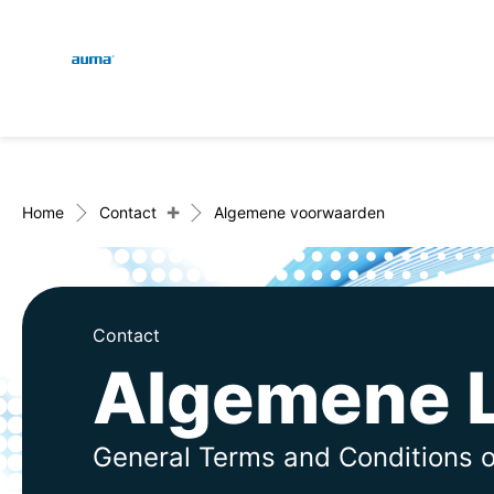
Global
Zoekopdracht
Europa
+
Home
Contact
Algemene voorwaarden
Azië en Stille Oceaan
Contact
Algemene 
Noord-Amerika
General Terms and Conditions o