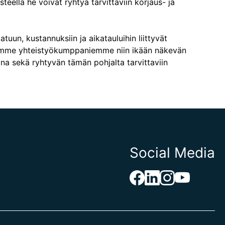
eella he voivat ryhtyä tarvittaviin korjaus- ja
n, kustannuksiin ja aikatauluihin liittyvät
tamme yhteistyökumppaniemme niin ikään näkevän
na sekä ryhtyvän tämän pohjalta tarvittaviin
Social Media