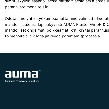
suorituskyvyn säännöllisestä mittaamisesta sekä antaa yh
parannustoimenpiteisiin.
Odotamme yhteistyökumppaneiltamme valmiutta huolehtia v
mahdollisuutensa läpinäkyvästi AUMA Riester GmbH & C
mahdolliset ongelmat, poikkeamat, kritiikin tai parannu
toimenpiteisiin osana jatkuvaa parantamisprosessia.