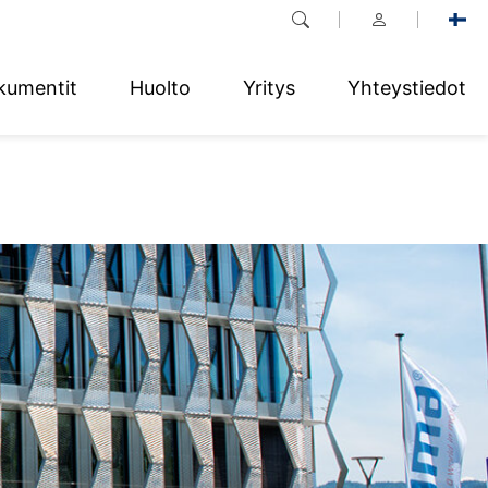
kumentit
Huolto
Yritys
Yhteystiedot