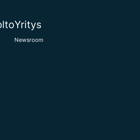
lto
Yritys
Newsroom