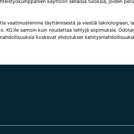
teistyökumppanien käyttöön sellaisia tuloksia, joiden perust
aatimustemme täyttämisestä ja viestiä teknologiaan, laatuu
o. KG:lle samoin kuin noudattaa tehtyjä sopimuksia. Odo
smahdollisuuksia koskevat ehdotukset kehitysmahdollisuuksi