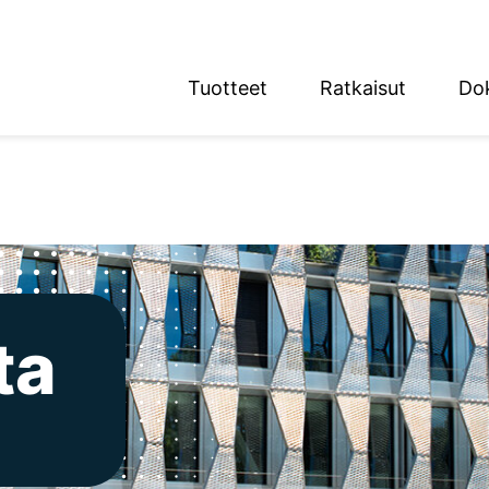
Tuotteet
Ratkaisut
Do
English
Deutsch
n alue
ta