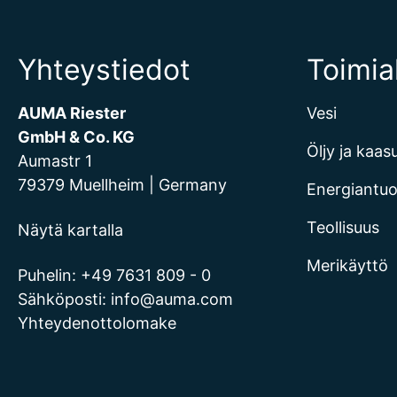
Yhteystiedot
Toimia
AUMA Riester
Vesi
GmbH & Co. KG
Öljy ja kaas
Aumastr 1
79379 Muellheim | Germany
Energiantu
Teollisuus
Näytä kartalla
Merikäyttö
Puhelin:
+49 7631 809 - 0
Sähköposti:
info@auma.com
Yhteydenottolomake