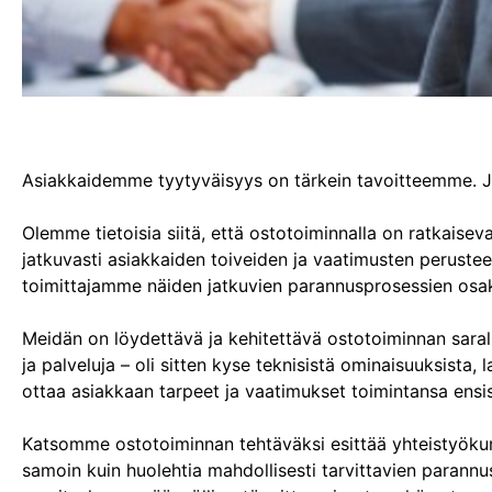
Asiakkaidemme tyytyväisyys on tärkein tavoitteemme. Ja
Olemme tietoisia siitä, että ostotoiminnalla on ratkai
jatkuvasti asiakkaiden toiveiden ja vaatimusten peruste
toimittajamme näiden jatkuvien parannusprosessien osak
Meidän on löydettävä ja kehitettävä ostotoiminnan saral
ja palveluja – oli sitten kyse teknisistä ominaisuuksista
ottaa asiakkaan tarpeet ja vaatimukset toimintansa ensis
Katsomme ostotoiminnan tehtäväksi esittää yhteistyöku
samoin kuin huolehtia mahdollisesti tarvittavien paran