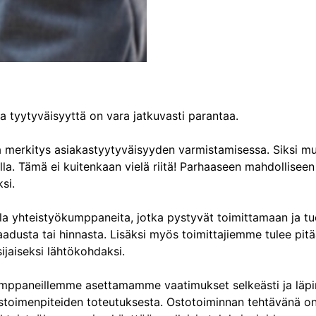
 tyytyväisyyttä on vara jatkuvasti parantaa.
seva merkitys asiakastyytyväisyyden varmistamisessa. Siks
ella. Tämä ei kuitenkaan vielä riitä! Parhaaseen mahdolli
si.
la yhteistyökumppaneita, jotka pystyvät toimittamaan ja tu
, laadusta tai hinnasta. Lisäksi myös toimittajiemme tulee p
ijaiseksi lähtökohdaksi.
mppaneillemme asettamamme vaatimukset selkeästi ja läpin
nustoimenpiteiden toteutuksesta. Ostotoiminnan tehtävänä 