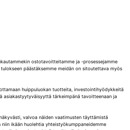
i mukautammekin ostotavoitteitamme ja -prosessejamme
seen tulokseen päästäksemme meidän on sitoutettava myös
ottamaan huippuluokan tuotteita, investointihyödykkeitä
itää asiakastyytyväisyyttä tärkeimpänä tavoitteenaan ja
äkyvästi, valvoa näiden vaatimusten täyttämistä
on niin ikään huolehtia yhteistyökumppaneidemme