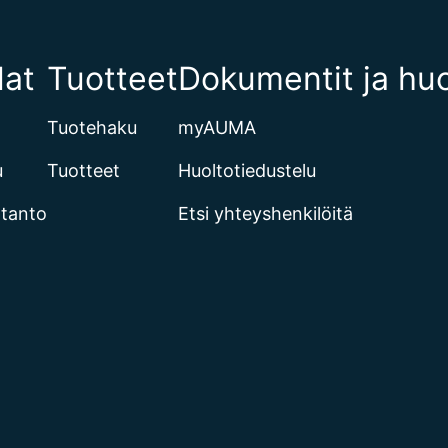
lat
Tuotteet
Dokumentit ja huo
Tuotehaku
myAUMA
u
Tuotteet
Huoltotiedustelu
otanto
Etsi yhteyshenkilöitä