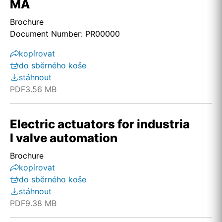
MA
Brochure
Document Number: PR00000
kopírovat
do sběrného koše
stáhnout
PDF
3.56 MB
Electric actuators for industria
l valve automation
Brochure
kopírovat
do sběrného koše
stáhnout
PDF
9.38 MB