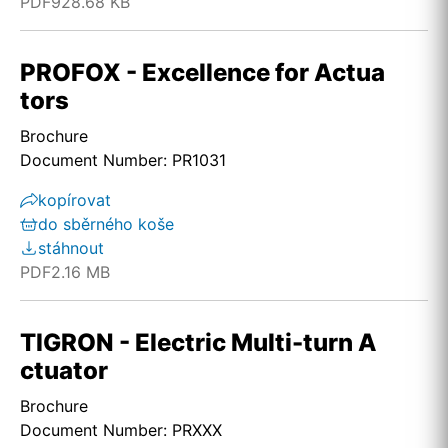
PDF
928.68 KB
PROFOX - Excellence for Actua
tors
Brochure
Document Number: PR1031
kopírovat
do sběrného koše
stáhnout
PDF
2.16 MB
TIGRON - Electric Multi-turn A
ctuator
Brochure
Document Number: PRXXX