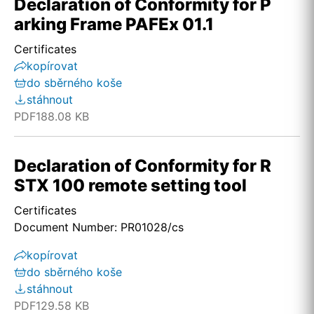
Declaration of Conformity for P
arking Frame PAFEx 01.1
Certificates
kopírovat
do sběrného koše
stáhnout
PDF
188.08 KB
Declaration of Conformity for R
STX 100 remote setting tool
Certificates
Document Number: PR01028/cs
kopírovat
do sběrného koše
stáhnout
PDF
129.58 KB