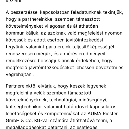
kezelni.
A beszerzéssel kapcsolatban feladatunknak tekintjük,
hogy a partnereinkkel szemben támasztott
követelményeket világosan és átláthatóan
kommunikáljuk, az azoknak való megfelelést nyomon
kövessük és adott esetben javítóintézkedést
tegyünk, valamint partnereink teljesítőképességét
rendszeresen mérjük, és a mérés eredményeit
rendelkezésre bocsájtjuk annak érdekében, hogy
megfelelő javítóintézkedéseket lehessen bevezetni és
végrehajtani.
Partnereinktől elvárjuk, hogy készek legyenek
megfelelni a velük szemben támasztott
követelményeknek, technológiai, minőségügyi,
költségtechnikai, valamint határidővel kapcsolatos
lehetőségeket és kompetenciákat az AUMA Riester
GmbH & Co. KG-val számára átláthatóvá tenni, a
megállapodásokat betartani, az esetleges