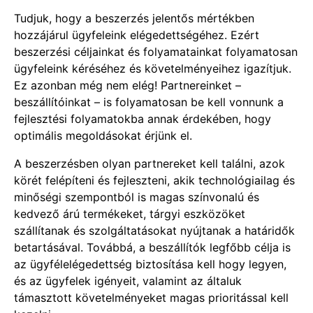
Tudjuk, hogy a beszerzés jelentős mértékben
hozzájárul ügyfeleink elégedettségéhez. Ezért
beszerzési céljainkat és folyamatainkat folyamatosan
ügyfeleink kéréséhez és követelményeihez igazítjuk.
Ez azonban még nem elég! Partnereinket –
beszállítóinkat – is folyamatosan be kell vonnunk a
fejlesztési folyamatokba annak érdekében, hogy
optimális megoldásokat érjünk el.
A beszerzésben olyan partnereket kell találni, azok
körét felépíteni és fejleszteni, akik technológiailag és
minőségi szempontból is magas színvonalú és
kedvező árú termékeket, tárgyi eszközöket
szállítanak és szolgáltatásokat nyújtanak a határidők
betartásával. Továbbá, a beszállítók legfőbb célja is
az ügyfélelégedettség biztosítása kell hogy legyen,
és az ügyfelek igényeit, valamint az általuk
támasztott követelményeket magas prioritással kell