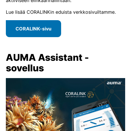
aktiiviseen elinkaarihallintaan.
Lue lisää CORALINKin eduista verkkosivuiltamme.
CORALINK-sivu
AUMA Assistant -
sovellus