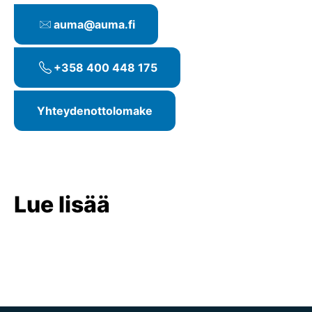
auma@auma.fi
+358 400 448 175
Yhteydenottolomake
Lue lisää