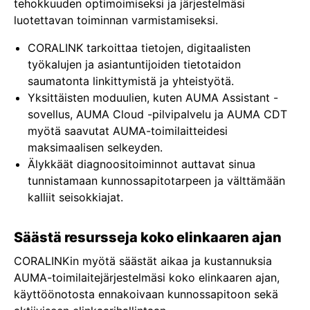
tehokkuuden optimoimiseksi ja järjestelmäsi
luotettavan toiminnan varmistamiseksi.
CORALINK tarkoittaa tietojen, digitaalisten
työkalujen ja asiantuntijoiden tietotaidon
saumatonta linkittymistä ja yhteistyötä.
Yksittäisten moduulien, kuten AUMA Assistant -
sovellus, AUMA Cloud -pilvipalvelu ja AUMA CDT
myötä saavutat AUMA-toimilaitteidesi
maksimaalisen selkeyden.
Älykkäät diagnoositoiminnot auttavat sinua
tunnistamaan kunnossapitotarpeen ja välttämään
kalliit seisokkiajat.
Säästä resursseja koko elinkaaren ajan
CORALINKin myötä säästät aikaa ja kustannuksia
AUMA-toimilaitejärjestelmäsi koko elinkaaren ajan,
käyttöönotosta ennakoivaan kunnossapitoon sekä