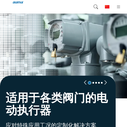
搜索
Global
产品介绍
欧洲
解决方案
下载
亚太地区
服务支持
北美
公司简介
适用于各类阀门的电
可持续性发展与创新
全球服务
AUMA 职业发
解决方案
联系我们
动执行器
展
电动执行器专家
设备全生命周期的服务与咨询
以客户为中心的细分市场应用解决方案
应对特殊应用工况的定制化解决方案
提供机会，创造未来！