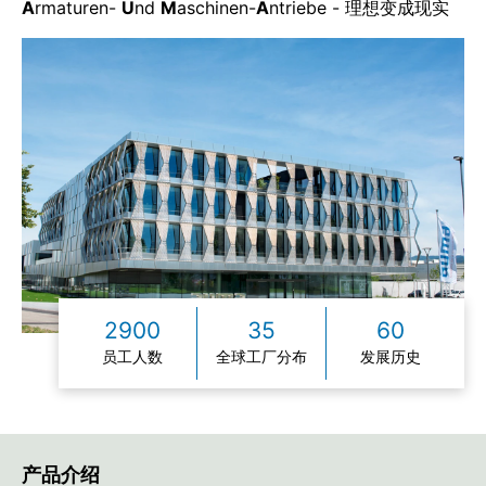
A
rmaturen-
U
nd
M
aschinen-
A
ntriebe - 理想变成现实
2900
35
60
员工人数
全球工厂分布
发展历史
产品介绍