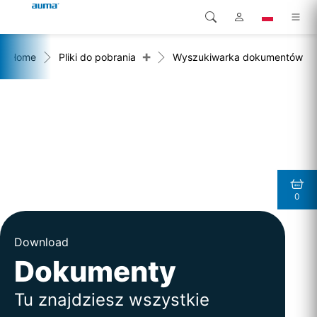
+
Home
Pliki do pobrania
Wyszukiwarka dokumentów
Wyszukaj
Global
Produkty
Europa
Rozwiązania
Pliki do pobrania
Azja i Pacyfik
Serwis
Ameryka Północna
0
Przedsiębiorstwo
Kontakt
Download
Dokumenty
Tu znajdziesz wszystkie