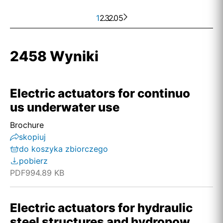
1
2
. . .
3
205
2458 Wyniki
Electric actuators for continuo
us underwater use
Brochure
skopiuj
do koszyka zbiorczego
pobierz
PDF
994.89 KB
Electric actuators for hydraulic
steel structures and hydropow