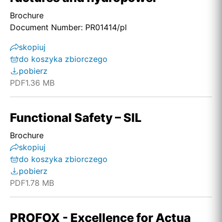
Brochure
Document Number: PR01414/pl
skopiuj
do koszyka zbiorczego
pobierz
PDF
1.36 MB
Functional Safety – SIL
Brochure
skopiuj
do koszyka zbiorczego
pobierz
PDF
1.78 MB
PROFOX - Excellence for Actua