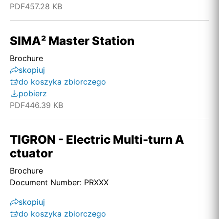
PDF
457.28 KB
SIMA² Master Station
Brochure
skopiuj
do koszyka zbiorczego
pobierz
PDF
446.39 KB
TIGRON - Electric Multi-turn A
ctuator
Brochure
Document Number: PRXXX
skopiuj
do koszyka zbiorczego