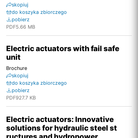
skopiuj
do koszyka zbiorczego
pobierz
PDF
5.66 MB
Electric actuators with fail safe
unit
Brochure
skopiuj
do koszyka zbiorczego
pobierz
PDF
927.7 KB
Electric actuators: Innovative
solutions for hydraulic steel st
ructures and hydropower