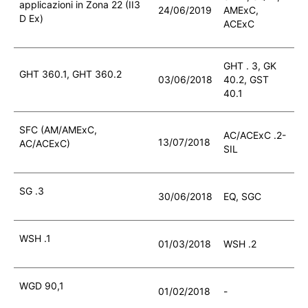
applicazioni in Zona 22 (II3
24/06/2019
AMExC,
D Ex)
ACExC
GHT . 3, GK
GHT 360.1, GHT 360.2
03/06/2018
40.2, GST
40.1
SFC (AM/AMExC,
AC/ACExC .2-
13/07/2018
AC/ACExC)
SIL
SG .3
30/06/2018
EQ, SGC
WSH .1
01/03/2018
WSH .2
WGD 90,1
01/02/2018
-