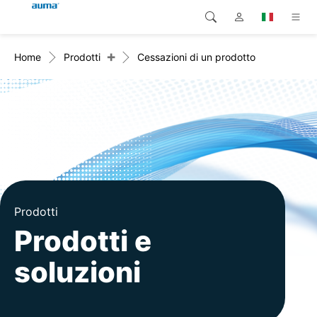
+
Home
Prodotti
Cessazioni di un prodotto
Ricerca
Global
Prodotti
Europa
Soluzioni
Downloads
Asia e Pacifico
Servizio di assistenza
Nord America
Impresa
Prodotti
Prodotti e
Contatto
soluzioni