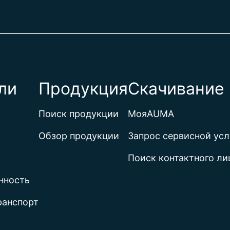
ли
Продукция
Скачивание 
Поиск продукции
МояAUMA
Обзор продукции
Запрос сервисной усл
Поиск контактного ли
нность
ранспорт