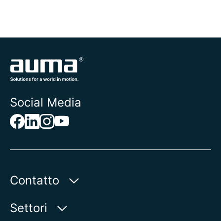
Social Media
Contatto
AUMA Riester
Settori
GmbH & Co. KG