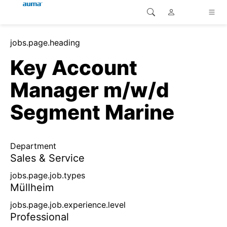
Site Search
jobs.page.heading
continent.global
Home
Key Account
continent.europe
Home
Manager m/w/d
Customer service
continent.asia-pacific
Segment Marine
Home
continent.america
Department
Home
Sales & Service
Home
jobs.page.job.types
Müllheim
Home
jobs.page.job.experience.level
Professional
Home