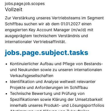
jobs.page.job.scopes
Vollzeit
Home
Zur Verstärkung unseres Vertriebsteams im Segment
Home
Schiffbau suchen wir ab dem 01.01.2027 einen
engagierten Key Account Manager (m/w/d) mit
Home
ausgeprägtem technischem Verständnis und
internationaler Vertriebsaffinität.
Home
jobs.page.subject.tasks
Home
Kontinuierlicher Aufbau und Pflege von Bestands-
und Neukunden sowie zu unseren internationalen
Home
Verkaufsgesellschaften
Identifikation und Analyse weltweit relevanter
Home
Projekte und Anforderungen im Schiffbau
Technische Bewertung und Prüfung von
首页
Spezifikationen sowie Klärung der Umsetzbarkeit
innerhalb unseres Produkt- und Lösungsportfolios
Home