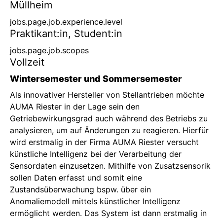
Müllheim
Home
jobs.page.job.experience.level
Praktikant:in, Student:in
Home
jobs.page.job.scopes
Vollzeit
Home
Wintersemester und Sommersemester
Als innovativer Hersteller von Stellantrieben möchte
Home
AUMA Riester in der Lage sein den
Getriebewirkungsgrad auch während des Betriebs zu
Home
analysieren, um auf Änderungen zu reagieren. Hierfür
wird erstmalig in der Firma AUMA Riester versucht
Home
künstliche Intelligenz bei der Verarbeitung der
Sensordaten einzusetzen. Mithilfe von Zusatzsensorik
Home
sollen Daten erfasst und somit eine
Zustandsüberwachung bspw. über ein
首页
Anomaliemodell mittels künstlicher Intelligenz
ermöglicht werden. Das System ist dann erstmalig in
Home