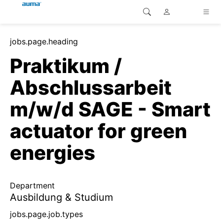
Site Search
jobs.page.heading
continent.global
Home
Praktikum /
continent.europe
Home
Abschlussarbeit
Customer service
continent.asia-pacific
m/w/d SAGE - Smart
Home
continent.america
actuator for green
Home
energies
Home
Department
Home
Ausbildung & Studium
jobs.page.job.types
Home