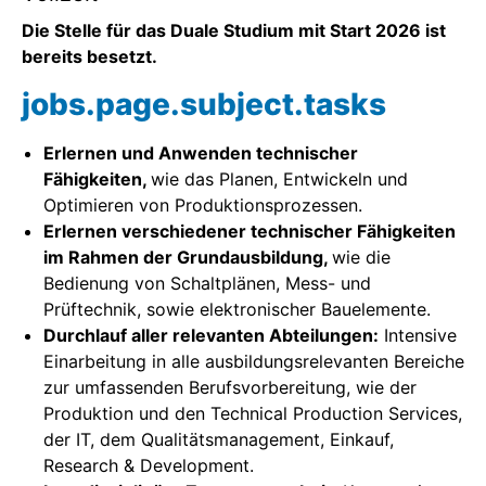
Die Stelle für das Duale Studium mit Start 2026 ist
Home
bereits besetzt.
jobs.page.subject.tasks
Home
Erlernen und Anwenden technischer
Home
Fähigkeiten,
wie das Planen, Entwickeln und
Optimieren von Produktionsprozessen.
Home
Erlernen verschiedener technischer Fähigkeiten
im Rahmen der Grundausbildung,
wie die
Home
Bedienung von Schaltplänen, Mess- und
Prüftechnik, sowie elektronischer Bauelemente.
Home
Durchlauf aller relevanten Abteilungen:
Intensive
Einarbeitung in alle ausbildungsrelevanten Bereiche
Home
zur umfassenden Berufsvorbereitung, wie der
Produktion und den Technical Production Services,
首页
der IT, dem Qualitätsmanagement, Einkauf,
Research & Development.
Home