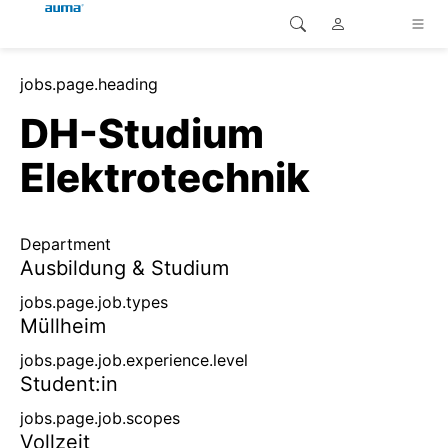
Site Search
jobs.page.heading
continent.global
Home
DH-Studium
continent.europe
Home
Elektrotechnik
Customer service
continent.asia-pacific
Home
Department
continent.america
Ausbildung & Studium
Home
jobs.page.job.types
Müllheim
Home
jobs.page.job.experience.level
Student:in
Home
jobs.page.job.scopes
Vollzeit
Home