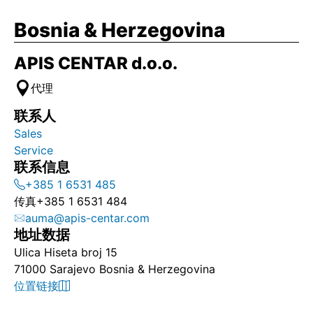
Bosnia & Herzegovina
APIS CENTAR d.o.o.
代理
联系人
Sales
Service
联系信息
+385 1 6531 485
传真
+385 1 6531 484
auma@apis-centar.com
地址数据
Ulica Hiseta broj 15
71000 Sarajevo Bosnia & Herzegovina
位置链接