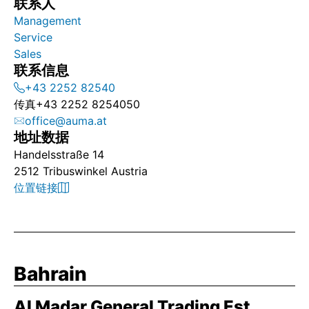
联系人
Management
Service
Sales
联系信息
+43 2252 82540
传真
+43 2252 8254050
office@auma.at
地址数据
Handelsstraße 14
2512 Tribuswinkel Austria
位置链接
Bahrain
Al Madar General Trading Est.