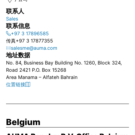
联系人
Sales
联系信息
+97 3 17896585
传真
+97 3 17877355
salesme@auma.com
地址数据
No. 84, Business Bay Building No. 1260, Block 324,
Road 2421 P.O. Box 15268
Area Manama – Alfateh Bahrain
位置链接
Belgium