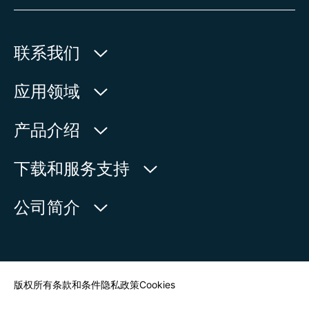
联系我们
欧玛执行器(中国)有限公司
应用领域
人民北路171号
水利
产品介绍
中国，江苏省，太仓市
石油天然气
215499
产品查询
下载和服务支持
电力
产品概览
在地图上查看
欧玛中国联系方式
公司简介
通用工业
电话:
+86 512 33026900
服务请求
造船
传真:
+86 512 33026910
新闻中心
查找联系人
邮箱:
mailbox@auma-china.com
联系表
版权所有
条款和条件
隐私政策
Cookies