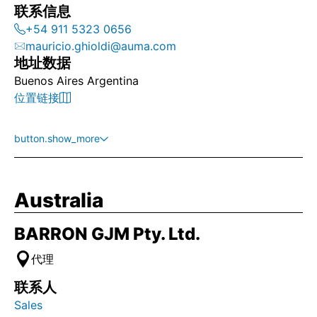
联系信息
+54 911 5323 0656
mauricio.ghioldi@auma.com
地址数据
Buenos Aires Argentina
位置链接
button.show_more
Australia
BARRON GJM Pty. Ltd.
代理
联系人
Sales