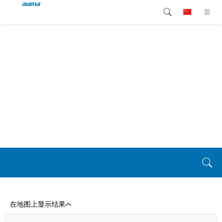
搜索
continent.global
产品介绍
欧洲
解决方案
下载
亚太地区
服务支持
北美
公司简介
联系我们
在地图上显示结果