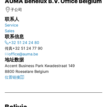
AUMA Benelux B.V. Office Belgium
子公司
联系人
Service
Sales
联系信息
+32 51 24 24 80
传真
+32 51 24 77 90
office@auma.be
地址数据
Accent Business Park Kwadestraat 149
8800 Roeselare Belgium
位置链接