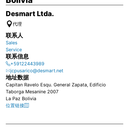
Bolivia
Desmart Ltda.
代理
联系人
Sales
Service
联系信息
+59122443989
jcpusarico@desmart.net
地址数据
Capitan Ravelo Esqu. General Zapata, Edificio
Taborga Mesanine 2007
La Paz Bolivia
位置链接