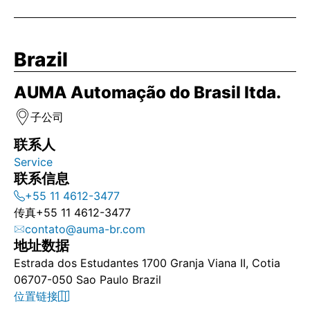
Brazil
AUMA Automação do Brasil ltda.
子公司
联系人
Service
联系信息
+55 11 4612-3477
传真
+55 11 4612-3477
contato@auma-br.com
地址数据
Estrada dos Estudantes 1700 Granja Viana II, Cotia
06707-050 Sao Paulo Brazil
位置链接