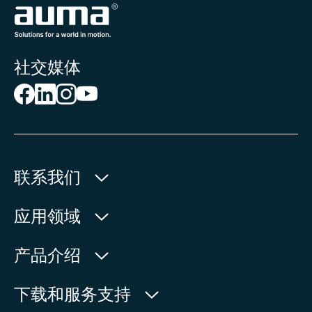
社交媒体
联系我们
欧玛执行器(中国)有限公司
应用领域
人民北路171号
水利
产品介绍
中国，江苏省，太仓市
石油天然气
215499
产品查询
下载和服务支持
电力