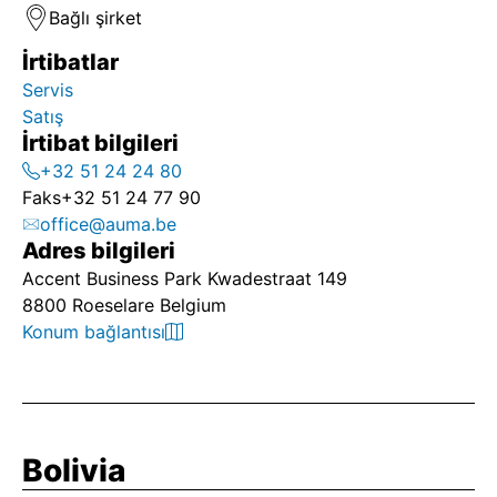
Bağlı şirket
İrtibatlar
Servis
Satış
İrtibat bilgileri
+32 51 24 24 80
Faks
+32 51 24 77 90
office@auma.be
Adres bilgileri
Accent Business Park Kwadestraat 149
8800 Roeselare Belgium
Konum bağlantısı
Bolivia