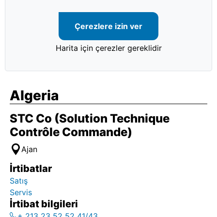
Çerezlere izin ver
Harita için çerezler gereklidir
Algeria
STC Co (Solution Technique
Contrôle Commande)
Ajan
İrtibatlar
Satış
Servis
İrtibat bilgileri
+ 213 23 52 52 41/43