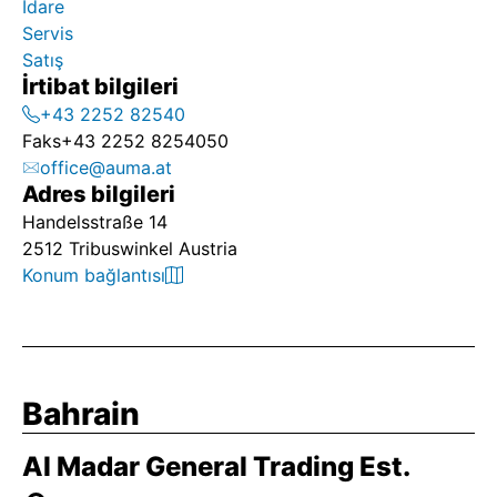
İdare
Servis
Satış
İrtibat bilgileri
+43 2252 82540
Faks
+43 2252 8254050
office@auma.at
Adres bilgileri
Handelsstraße 14
2512 Tribuswinkel Austria
Konum bağlantısı
Bahrain
Al Madar General Trading Est.