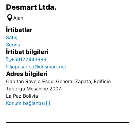
Desmart Ltda.
Ajan
İrtibatlar
Satış
Servis
İrtibat bilgileri
+59122443989
jcpusarico@desmart.net
Adres bilgileri
Capitan Ravelo Esqu. General Zapata, Edificio
Taborga Mesanine 2007
La Paz Bolivia
Konum bağlantısı