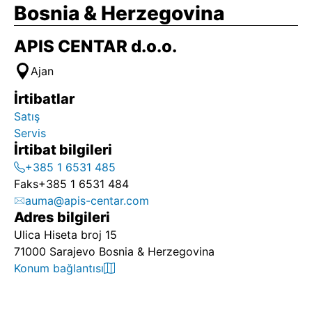
Bosnia & Herzegovina
APIS CENTAR d.o.o.
Ajan
İrtibatlar
Satış
Servis
İrtibat bilgileri
+385 1 6531 485
Faks
+385 1 6531 484
auma@apis-centar.com
Adres bilgileri
Ulica Hiseta broj 15
71000 Sarajevo Bosnia & Herzegovina
Konum bağlantısı