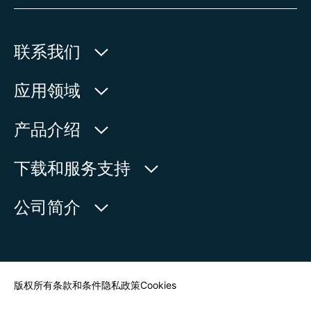
联系我们
欧玛执行器(中国)有限公司
应用领域
人民北路171号
水利
产品介绍
中国，江苏省，太仓市
石油天然气
215499
产品查询
下载和服务支持
电力
产品概览
在地图上查看
欧玛中国联系方式
公司简介
通用工业
电话:
+86 512 33026900
服务请求
造船
传真:
+86 512 33026910
新闻中心
查找联系人
邮箱:
mailbox@auma-china.com
联系表
版权所有
条款和条件
隐私政策
Cookies