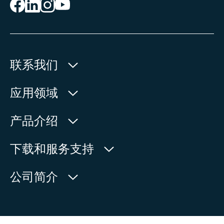
联系我们
欧玛执行器(中国)有限公司
应用领域
人民北路171号
水利
产品介绍
中国，江苏省，太仓市
石油天然气
215499
产品查询
下载和服务支持
电力
产品概览
在地图上查看
欧玛中国联系方式
公司简介
通用工业
电话:
+86 512 33026900
服务请求
造船
传真:
+86 512 33026910
新闻中心
查找联系人
邮箱:
mailbox@auma-china.com