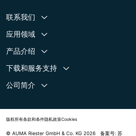
联系我们
欧玛执行器(中国)有限公司
应用领域
人民北路171号
水利
产品介绍
中国，江苏省，太仓市
石油天然气
215499
产品查询
下载和服务支持
电力
产品概览
在地图上查看
欧玛中国联系方式
公司简介
通用工业
电话:
+86 512 33026900
服务请求
造船
传真:
+86 512 33026910
新闻中心
查找联系人
邮箱:
mailbox@auma-china.com
联系表
版权所有
条款和条件
隐私政策
Cookies
© AUMA Riester GmbH & Co. KG 2026 备案号: 苏