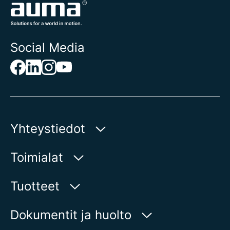
Social Media
Yhteystiedot
AUMA Riester
Toimialat
GmbH & Co. KG
Aumastr 1
Vesi
Tuotteet
79379 Muellheim | Germany
Öljy ja kaasu
Tuotehaku
Dokumentit ja huolto
Näytä kartalla
Energiantuotanto