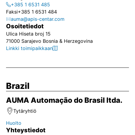
+385 1 6531 485
Faksi
+385 1 6531 484
auma@apis-centar.com
Osoitetiedot
Ulica Hiseta broj 15
71000 Sarajevo Bosnia & Herzegovina
Linkki toimipaikkaan
Brazil
AUMA Automação do Brasil ltda.
Tytäryhtiö
Huolto
Yhteystiedot