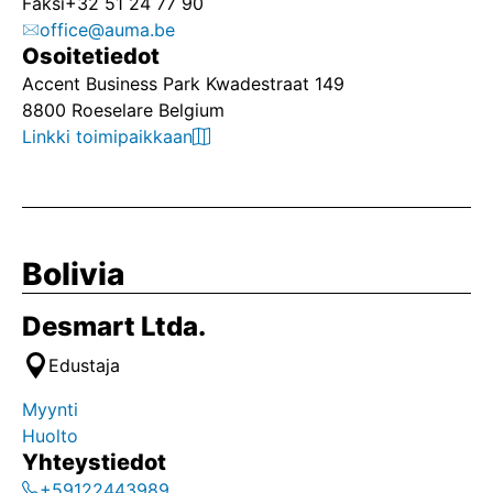
Faksi
+32 51 24 77 90
office@auma.be
Osoitetiedot
Accent Business Park Kwadestraat 149
8800 Roeselare Belgium
Linkki toimipaikkaan
Bolivia
Desmart Ltda.
Edustaja
Myynti
Huolto
Yhteystiedot
+59122443989