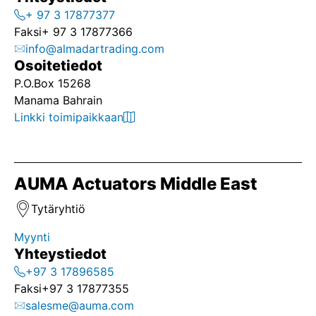
+ 97 3 17877377
Faksi
+ 97 3 17877366
info@almadartrading.com
Osoitetiedot
P.O.Box 15268
Manama Bahrain
Linkki toimipaikkaan
AUMA Actuators Middle East
Tytäryhtiö
Myynti
Yhteystiedot
+97 3 17896585
Faksi
+97 3 17877355
salesme@auma.com