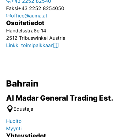
+43 2252 82540
Faksi
+43 2252 8254050
office@auma.at
Osoitetiedot
Handelsstraße 14
2512 Tribuswinkel Austria
Linkki toimipaikkaan
Bahrain
Al Madar General Trading Est.
Edustaja
Huolto
Myynti
Yhteystiedot