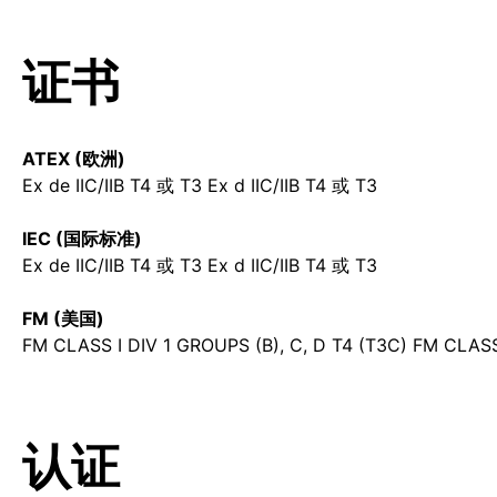
证书
ATEX (欧洲)
Ex de IIC/IIB T4 或 T3 Ex d IIC/IIB T4 或 T3
IEC (国际标准)
Ex de IIC/IIB T4 或 T3 Ex d IIC/IIB T4 或 T3
FM (美国)
FM CLASS I DIV 1 GROUPS (B), C, D T4 (T3C) FM CLASS I
认证