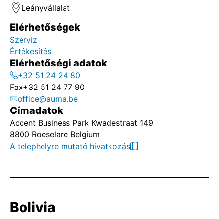
Leányvállalat
Elérhetőségek
Szerviz
Értékesítés
Elérhetőségi adatok
+32 51 24 24 80
Fax
+32 51 24 77 90
office@auma.be
Címadatok
Accent Business Park Kwadestraat 149
8800 Roeselare Belgium
A telephelyre mutató hivatkozás
Bolivia