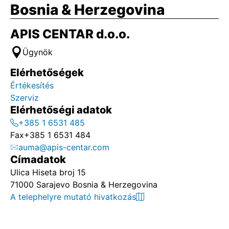
Bosnia & Herzegovina
APIS CENTAR d.o.o.
Ügynök
Elérhetőségek
Értékesítés
Szerviz
Elérhetőségi adatok
+385 1 6531 485
Fax
+385 1 6531 484
auma@apis-centar.com
Címadatok
Ulica Hiseta broj 15
71000 Sarajevo Bosnia & Herzegovina
A telephelyre mutató hivatkozás