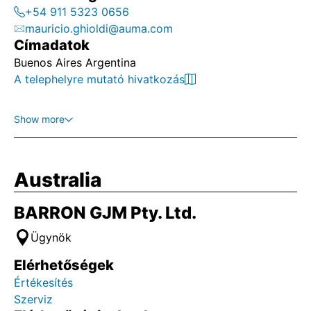
+54 911 5323 0656
mauricio.ghioldi@auma.com
Címadatok
Buenos Aires Argentina
A telephelyre mutató hivatkozás
Show more
Australia
BARRON GJM Pty. Ltd.
Ügynök
Elérhetőségek
Értékesítés
Szerviz