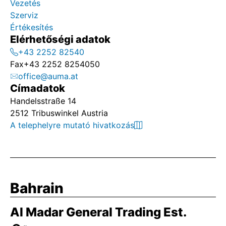
Vezetés
Szerviz
Értékesítés
Elérhetőségi adatok
+43 2252 82540
Fax
+43 2252 8254050
office@auma.at
Címadatok
Handelsstraße 14
2512 Tribuswinkel Austria
A telephelyre mutató hivatkozás
Bahrain
Al Madar General Trading Est.