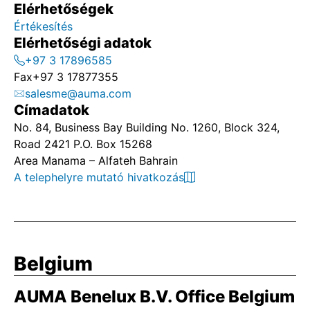
Elérhetőségek
Értékesítés
Elérhetőségi adatok
+97 3 17896585
Fax
+97 3 17877355
salesme@auma.com
Címadatok
No. 84, Business Bay Building No. 1260, Block 324,
Road 2421 P.O. Box 15268
Area Manama – Alfateh Bahrain
A telephelyre mutató hivatkozás
Belgium
AUMA Benelux B.V. Office Belgium