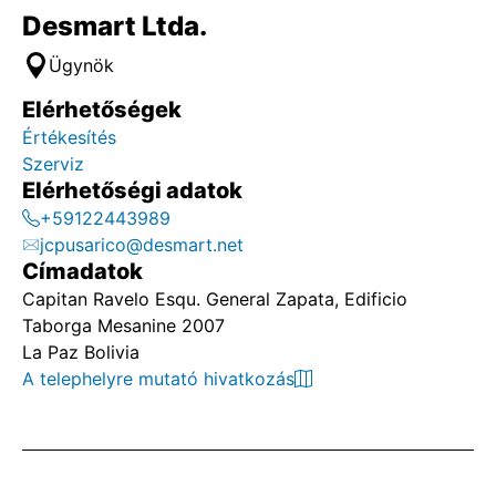
Desmart Ltda.
Ügynök
Elérhetőségek
Értékesítés
Szerviz
Elérhetőségi adatok
+59122443989
jcpusarico@desmart.net
Címadatok
Capitan Ravelo Esqu. General Zapata, Edificio
Taborga Mesanine 2007
La Paz Bolivia
A telephelyre mutató hivatkozás