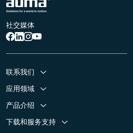
根据需要，具体取决于工作环境
社交媒体
联系我们
欧玛执行器(中国)有限公司
应用领域
人民北路171号
水利
产品介绍
中国，江苏省，太仓市
石油天然气
215499
产品查询
下载和服务支持
电力
产品概览
在地图上查看