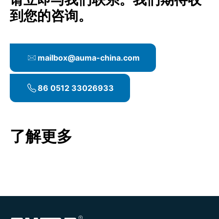
更换指定易损件
数字设备记录
建议的执行时间点
到您的咨询。
绝缘测试（如需要）
详细服务报告
检查所有零部件
调试期间
可选服务
更换有缺陷的零部件
调试后6个月
更换有缺陷的零部件
根据情况更换其他易损件
mailbox@auma-china.com
根据情况更换其他易损件
更换润滑油脂
固件升级
更换所有密封元件
密封性试验
测试台验收试验及试验报告（如有测试台）
86 0512 33026933
优化执行器参数以改进工艺流程
固件升级
数字状态分析
密封性试验
数字设备记录
建议的执行时间点
数字状态分析
了解更多
根据需要，具体取决于工作环境
延长保修期（根据协议）
详细服务报告
可选服务
优化执行器参数以改进工艺流程
实时分析服务
建议的执行时间点