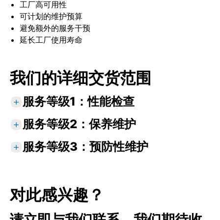
工厂高可用性
可计划的维护预算
避免额外的服务干预
延长工厂使用寿命
我们的详细交货范围
服务等级1：性能检查
服务等级2：保养维护
标准服务
检查
服务等级3：预防性维护
标准服务
功能测试
检查
数字设备记录
标准服务
可选服务
功能测试
检查
设备状态分析
对此感兴趣？
固件升级
功能测试
更换指定易损件
密封性试验
设备状态分析
绝缘测试（如需要）
优化执行器参数以改进工艺流程
请立即与我们联系。我们期待收