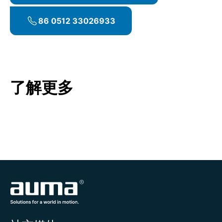
执行器拆卸
可选服务
将执行器运输到安装现场
86 0512 33026933
现场调查和检验
根据服务等级3进行全面彻底的检修，包括检查
确认现场所需采取的行动，例如脚手架
和测试所有组件、更换易损件、必要时维修或
项目管理
更换有缺陷部件。
针对详细流程和计划与客户达成一致
请参考
维护管理
外服计划和整合
备件交付
了解更多
执行器拆卸
安装适配器、衬垫、法兰（用于改装）
将执行器运输到安装现场
执行器现场运输
执行器现场运输
执行器安装
执行器安装
请参考
固定和安装
请参考
固定和安装
执行器调试
执行器调试
请参考
调试
请参考
调试
详细服务报告
可选服务
外服计划和整合