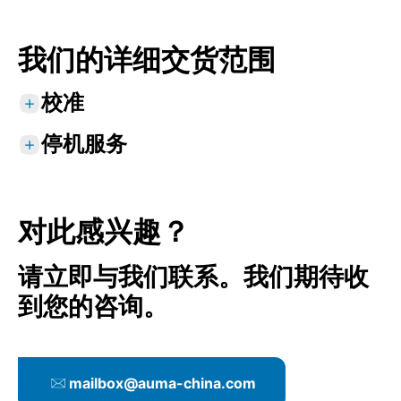
我们的详细交货范围
校准
停机服务
标准服务
专属咨询服务
标准服务
时间线、设备数量和AUMA性能范围的定义
专属咨询服务
所需备件、辅助材料和操作材料的确定和计划
对此感兴趣？
现场调查和检验
员工计划（AUMA员工或外服人员，如需要）
确认现场所需采取的行动，例如脚手架
现场操作准备工作，例如车间设备
请立即与我们联系。我们期待收
时间线、设备数量和AUMA性能范围的定义
根据服务等级3进行全面彻底的检修，包括检查
到您的咨询。
项目管理
和测试所有组件、更换易损件、必要时维修或
针对详细流程和计划与客户达成一致
更换有缺陷部件。
所需备件、辅助材料和操作材料的确定和计划
请参考
维护管理
员工计划（AUMA员工或外服人员，如需要）
备件交付
mailbox@auma-china.com
现场操作准备工作，例如车间设备
详细服务报告