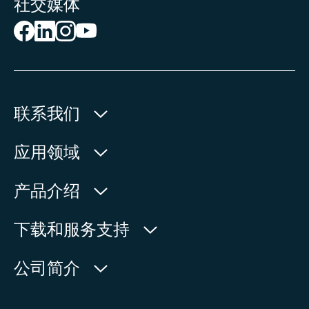
社交媒体
联系我们
欧玛执行器(中国)有限公司
应用领域
人民北路171号
水利
产品介绍
中国，江苏省，太仓市
石油天然气
215499
产品查询
下载和服务支持
电力
产品概览
在地图上查看
欧玛中国联系方式
公司简介
通用工业
电话:
+86 512 33026900
服务请求
造船
传真:
+86 512 33026910
新闻中心