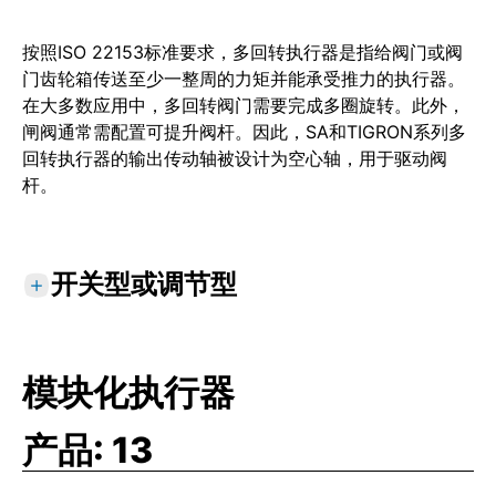
按照ISO 22153标准要求，多回转执行器是指给阀门或阀
门齿轮箱传送至少一整周的力矩并能承受推力的执行器。
在大多数应用中，多回转阀门需要完成多圈旋转。此外，
闸阀通常需配置可提升阀杆。因此，SA和TIGRON系列多
回转执行器的输出传动轴被设计为空心轴，用于驱动阀
杆。
开关型或调节型
A类
：开关型。执行器驱动阀门从全开到全关或者
全关到全开。
模块化执行器
B类
：微调/定位调节型。执行器有时需要驱动阀
门到任何位置（全开、中途位置和全关）。
产品:
13
C类
：调整/调节型。执行器频繁驱动阀门到全开