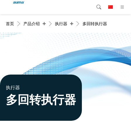
+
+
首页
产品介绍
执行器
多回转执行器
搜索
Global
产品介绍
欧洲
解决方案
下载
亚太地区
服务支持
北美
公司简介
执行器
多回转执行器
联系我们