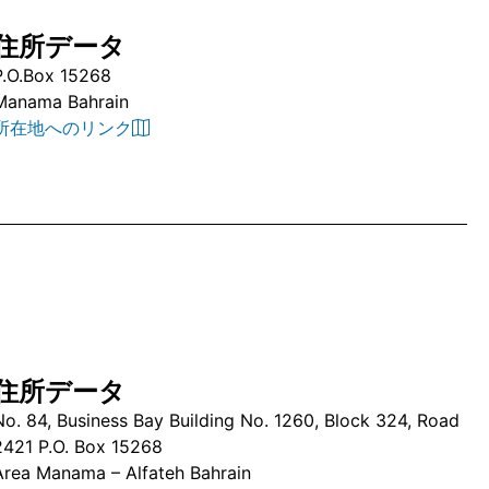
住所データ
P.O.Box 15268
Manama Bahrain
所在地へのリンク
住所データ
No. 84, Business Bay Building No. 1260, Block 324, Road
2421 P.O. Box 15268
Area Manama – Alfateh Bahrain