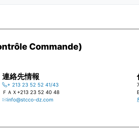
Contrôle Commande)
連絡先情報
+ 213 23 52 52 41/43
ＦＡＸ
+213 23 52 40 48
info@stcco-dz.com