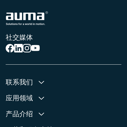
社交媒体
联系我们
欧玛执行器(中国)有限公司
应用领域
人民北路171号
水利
产品介绍
中国，江苏省，太仓市
石油天然气