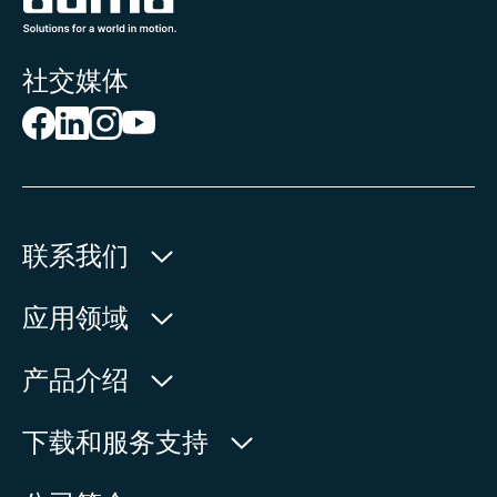
社交媒体
联系我们
欧玛执行器(中国)有限公司
应用领域
人民北路171号
水利
产品介绍
中国，江苏省，太仓市
石油天然气
215499
产品查询
下载和服务支持
电力
产品概览
在地图上查看
欧玛中国联系方式