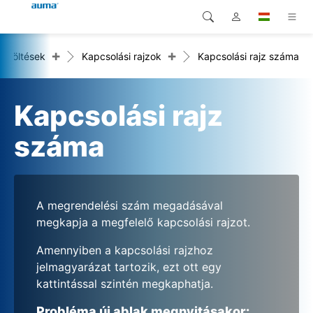
+
+
Letöltések
Kapcsolási rajzok
Kapcsolási rajz száma
Keresés
Global
Termékek
Európa
Megoldások
Kapcsolási rajz
Letöltések
Ázsia és Csendes-óceáni
száma
térség
Szerviz
Észak-Amerika
Vállalat
A megrendelési szám megadásával
megkapja a megfelelő kapcsolási rajzot.
Kapcsolat
Amennyiben a kapcsolási rajzhoz
jelmagyarázat tartozik, ezt ott egy
kattintással szintén megkaphatja.
Probléma új ablak megnyitásakor: