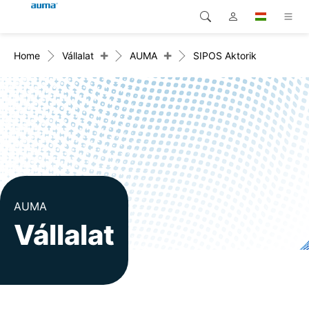
+
+
Home
Vállalat
AUMA
SIPOS Aktorik
Keresés
Global
Termékek
Európa
Megoldások
Letöltések
Ázsia és Csendes-óceáni
térség
Szerviz
Észak-Amerika
Vállalat
AUMA
Vállalat
Kapcsolat