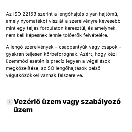
Az ISO 22153 szerint a lengőhajtás olyan hajtómű,
amely nyomatékot visz át a szerelvényre kevesebb
mint egy teljes fordulaton keresztül, és amelynek
nem kell képesnek lennie tolóerők felvételére.
A lengő szerelvények – csappantyúk vagy csapok –
gyakran teljesen körbeforognak. Azért, hogy kézi
üzemmód esetén is precíz legyen a végállások
megközelítése, az SQ lengőhajtások belső
végütközőkkel vannak felszerelve.
Vezérlő üzem vagy szabályozó
üzem
A osztály
: NYIT-ZÁR vagy vezérlő üzem. A
hajtóműnek a szerelvényt a teljes