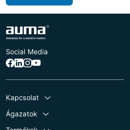
Social Media
Kapcsolat
AUMA Riester
Ágazatok
GmbH & Co. KG
Aumastr 1
Víz