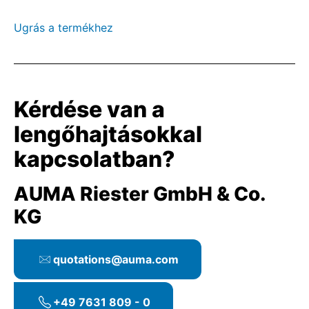
Ugrás a termékhez
Kérdése van a
lengőhajtásokkal
kapcsolatban?
AUMA Riester GmbH & Co.
KG
quotations@auma.com
+49 7631 809 - 0