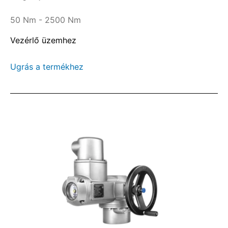
állás és a teljesen zárt helyzet közötti összes
helyzetbe kell mozgatnia.
50 Nm - 2500 Nm
Vezérlő üzemhez
Ugrás a termékhez