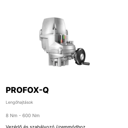
PROFOX-Q
Lengőhajtások
8 Nm - 600 Nm
Vezérlő és szabályozó üzemmódhoz