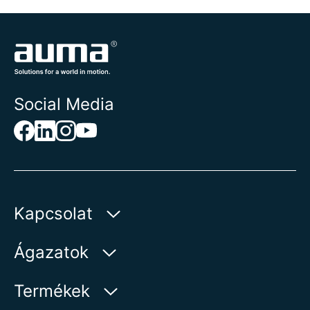
Social Media
Kapcsolat
AUMA Riester
Ágazatok
GmbH & Co. KG
Aumastr 1
Víz
Termékek
79379 Muellheim | Germany