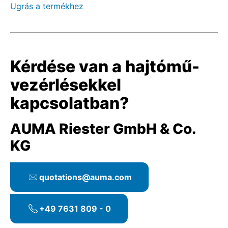
Ugrás a termékhez
Kérdése van a hajtómű-
vezérlésekkel
kapcsolatban?
AUMA Riester GmbH & Co.
KG
quotations@auma.com
+49 7631 809 - 0