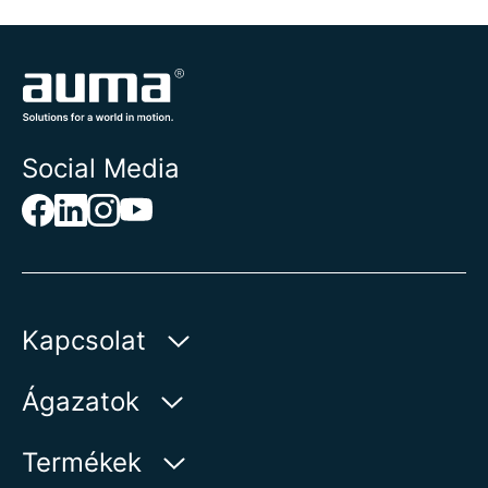
Social Media
Kapcsolat
AUMA Riester
Ágazatok
GmbH & Co. KG
Aumastr 1
Víz
Termékek
79379 Muellheim | Germany