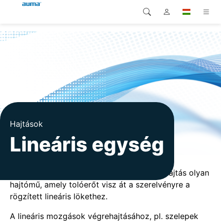
+
+
Home
Termékek
Fokozóművek
Lineáris egysé
Keresés
Global
Termékek
Európa
Megoldások
Letöltések
Ázsia és Csendes-óceáni
térség
Szerviz
Hajtások
Lineáris egység
Észak-Amerika
Vállalat
Kapcsolat
Az ISO 22153 szabvány szerint a lineáris hajtás olyan
hajtómű, amely tolóerőt visz át a szerelvényre a
rögzített lineáris lökethez.
A lineáris mozgások végrehajtásához, pl. szelepek